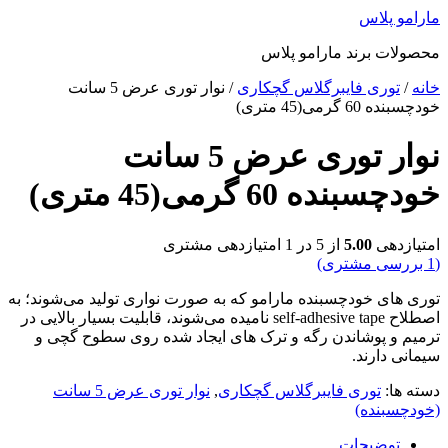
پرش
مارامو پلاس
به
محصولات برند مارامو پلاس
محتوا
خانه
/
توری فایبرگلاس گچکاری
/ نوار توری عرض 5 سانت
خودچسبنده 60 گرمی(45 متری)
نوار توری عرض 5 سانت
خودچسبنده 60 گرمی(45 متری)
امتیازدهی
5.00
از 5 در
1
امتیازدهی مشتری
(
1
بررسی مشتری)
توری های خودچسبنده مارامو که به صورت نواری تولید می‌شوند؛ به
اصطلاح self-adhesive tape نامیده می‌شوند، قابلیت بسیار بالایی در
ترمیم و پوشاندن رگه و ترک های ایجاد شده روی سطوح گچی و
سیمانی دارند.
دسته ها:
توری فایبرگلاس گچکاری
,
نوار توری عرض 5 سانت
(خودچسبنده)
توضیحات